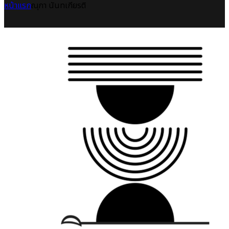
หน้าแรก
ณุภา นันทเกียรติ