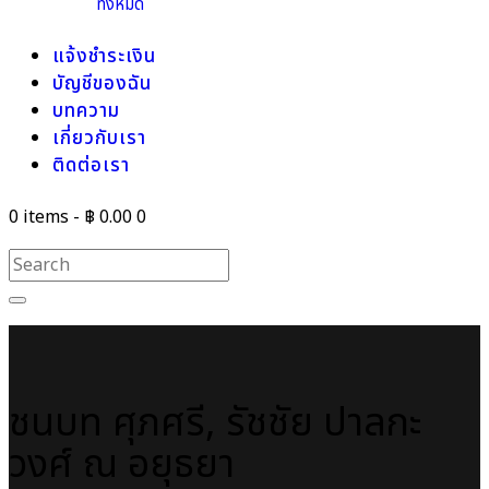
ทั้งหมด
แจ้งชำระเงิน
บัญชีของฉัน
บทความ
เกี่ยวกับเรา
ติดต่อเรา
0 items
-
฿ 0.00
0
ชนบท ศุภศรี, รัชชัย ปาลกะ
วงศ์ ณ อยุธยา