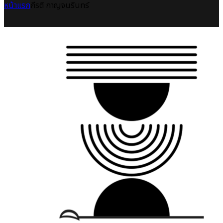
หน้าแรก
กีรติ กาญจนรินทร์