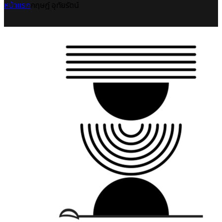
หน้าแรก
กฤษฎ์ อุทัยรัตน์