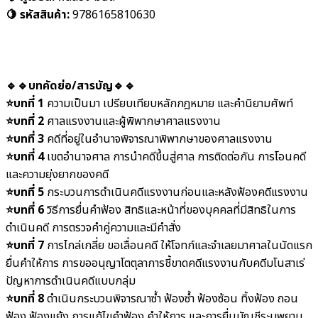
🍋 รหัสสินค้า:
9786165810630
🔹🔹บทคัดย่อ/สารบัญ🔹🔹
⭐️
บทที่ 1
ความเป็นมา เปรียบเทียบหลักกฎหมาย และคำนิยามศัพท์
⭐️
บทที่ 2
ศาลแรงงานและผู้พิพากษาศาลแรงงาน
⭐️
บทที่ 3
คดีที่อยู่ในอำนาจพิจารณาพิพากษาของศาลแรงงาน
⭐️
บทที่ 4
เขตอำนาจศาล การนำคดีขึ้นสู่ศาล การติดต่อกัน การโอนคดี
และความยุ่งยากของคดี
⭐️
บทที่ 5
กระบวนการดำเนินคดีแรงงานก่อนและหลังฟ้องคดีแรงงาน
⭐️
บทที่ 6
วิธีการยื่นคำฟ้อง สิทธิและหน้าที่ของบุคคลที่มีสิทธิในการ
ดำเนินคดี การตรวจคำคู่ความและมีคำสั่ง
⭐️
บทที่ 7
การไกล่เกลี่ย ขอเลื่อนคดี ให้โจทก์และจำเลยมาศาลในนัดแรก
ยื่นคำให้การ การขออนุญาโตตุลาการชี้ขาดคดีแรงงานกับคดีมโนสาเร่
ปัญหาการดำเนินคดีแบบกลุ่ม
⭐️
บทที่ 8
ดำเนินกระบวนพิจารณาซ้ำ ฟ้องซ้ำ ฟ้องซ้อน ทิ้งฟ้อง ถอน
ฟ้อง ฟ้องแย้ง การแก้ไขคำฟ้อง คำให้การ และการยื่นบัญชีระบุพยาน