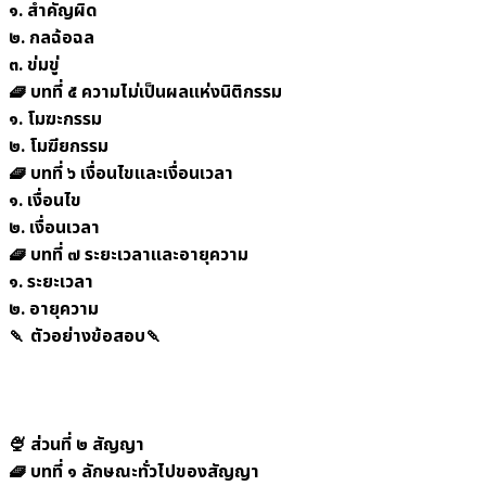
๑. สำคัญผิด
๒. กลฉ้อฉล
๓. ข่มขู่
🧇 บทที่ ๕ ความไม่เป็นผลแห่งนิติกรรม
๑. โมฆะกรรม
๒. โมฆียกรรม
🧇 บทที่ ๖ เงื่อนไขและเงื่อนเวลา
๑. เงื่อนไข
๒. เงื่อนเวลา
🧇 บทที่ ๗ ระยะเวลาและอายุความ
๑. ระยะเวลา
๒. อายุความ
🍡 ตัวอย่างข้อสอบ🍡
🍨 ส่วนที่ ๒ สัญญา
🧇 บทที่ ๑ ลักษณะทั่วไปของสัญญา