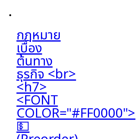
กฎหมาย
เบื้อง
ต้นทาง
ธุรกิจ <br>
<h7>
<FONT
COLOR="#FF0000">
💵