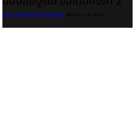
ฉบับสมบูรณ์ อัปเดตครั้งที่ 2
หน้าแรก
หนังสือกฎหมาย
คู่มือสอบ
สรุปสอบ ก.พ. ภาค ก...