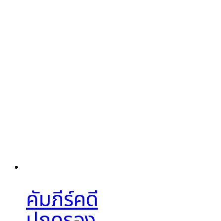
คัมภีร์คดี
ปกครอง