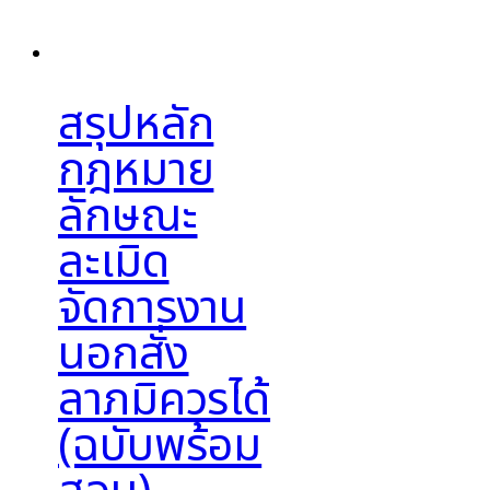
สรุปหลัก
กฎหมาย
ลักษณะ
ละเมิด
จัดการงาน
นอกสั่ง
ลาภมิควรได้
(ฉบับพร้อม