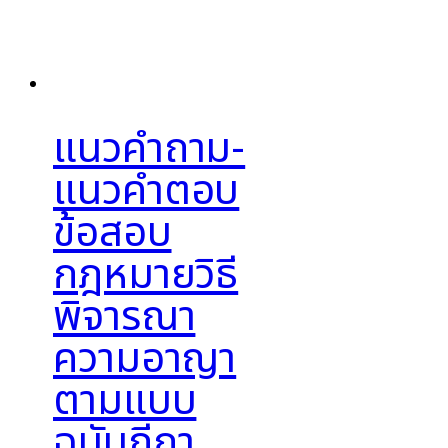
แนวคำถาม-
แนวคำตอบ
ข้อสอบ
กฎหมายวิธี
พิจารณา
ความอาญา
ตามแบบ
ฉบับฎีกา