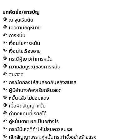
บทคัดย่อ/สารบัญ
🍭 ณ จุดเริ่มต้น
🍭 เมียตามกฎหมาย
🍭 การหมั้น
🍭 เงื่อนไขการหมั้น
🍭 เงื่อนไขเรื่องอายุ
🍭 กรณีผู้เยาว์ทำการหมั้น
🍭 ความสมบูรณ์ของการหมั้น
🍭 สินสอด
🍭 กรณีตกลงให้สินสอดกันหลังสมรส
🍭 ผู้มีอำนาจฟ้องเรียกสินสอด
🍭 หมั้นแล้ว ไม่ยอมแต่ง
🍭 เมื่อผิดสัญญาหมั้น
🍭 ค่าทดแทนที่เรียกได้
🍭 คู่หมั้นตาย ผลเป็นอย่างไร
🍭 กรณีมีเหตุที่ทำให้ไม่สมควรสมรส
🍭 เลิกสัญญาเพราะคู่หมั้นกระทำชั่วอย่างร้ายแรง