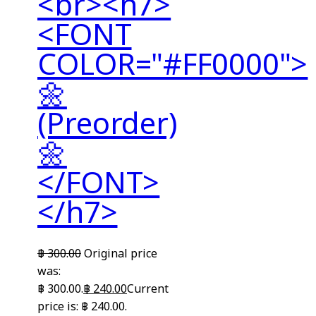
<br><h7>
<FONT
COLOR="#FF0000">
🌼
(Preorder)
🌼
</FONT>
</h7>
฿
300.00
Original price
was:
฿ 300.00.
฿
240.00
Current
price is: ฿ 240.00.