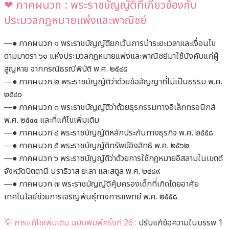
❤︎
ภาคผนวก : พระราชบัญญัติที่เกี่ยวข้องกับ
ประมวลกฎหมายแพ่งและพาณิชย์
―● ภาคผนวก ๑ พระราชบัญญัติยกเว้นการนำระยะเวลาและเงื่อนไข
ตามมาตรา ๖๑ แห่งประมวลกฎหมายแพ่งและพาณิชย์มาใช้บังคับแก่ผู้
สูญหาย จากกรณีธรณีพิบัติ พ.ศ. ๒๕๔๘
―● ภาคผนวก ๒ พระราชบัญญัติว่าด้วยข้อสัญญาที่ไม่เป็นธรรม พ.ศ.
๒๕๔๐
―● ภาคผนวก ๓ พระราชบัญญัติว่าด้วยธุรกรรมทางอิเล็กทรอนิกส์
พ.ศ. ๒๕๔๔ และที่แก้ไขเพิ่มเติม
―● ภาคผนวก ๔ พระราชบัญญัติหลักประกันทางธุรกิจ พ.ศ. ๒๕๕๘
―● ภาคผนวก ๕ พระราชบัญญัติทรัพย์อิงสิทธิ พ.ศ. ๒๕๖๒
―● ภาคผนวก ๖ พระราชบัญญัติว่าด้วยการใช้กฎหมายอิสลามในเขตต์
จังหวัดปัตตานี นราธิวาส ยะลา และสตูล พ.ศ. ๒๔๘๙
―● ภาคผนวก ๗ พระราชบัญญัติคุ้มครองเด็กที่เกิดโดยอาศัย
เทคโนโลยีช่วยการเจริญพันธุ์ทางการแพทย์ พ.ศ. ๒๕๕๘
💡 การแก้ไขเพิ่มเติม ฉบับพิมพ์ครั้งที่ 26 :
ปรับแก้ข้อความในบรรพ 1