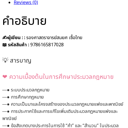
Reviews (0)
คำอธิบาย
✍️ผู้เขียน :
:
รองศาสตราจารย์สมยศ เชื้อไทย
📖 รหัสสินค้า :
9786165817028
💡‍ สารบาญ ‍
❤︎ ความเบื้องต้นในการศึกษาประมวลกฎหมาย
―● ระบบประมวลกฎหมาย
―● การศึกษากฎหมาย
―● ความเป็นมาและโครงสร้างของประมวลกฎหมายแพ่งและพาณิชย์
―● การประกาศใช้และการแก้ไขเพิ่มเติมประมวลกฎหมายแพ่งและ
พาณิชย์
―● ข้อสังเกตบางประการในการใช้ “คำ” และ “สำนวน” ในประมวล