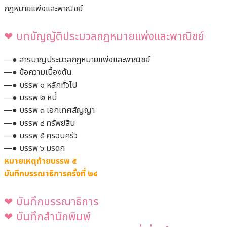
กฎหมายแพ่งและพาณิชย์
❤︎ บทบัญญัติประมวลกฎหมายแพ่งและพาณิชย์
―● สารบาญประมวลกฎหมายแพ่งและพาณิชย์
―● ข้อความเบื้องต้น
―● บรรพ ๑ หลักทั่วไป
―● บรรพ ๒ หนี้
―● บรรพ ๓ เอกเทศสัญญา
―● บรรพ ๔ ทรัพย์สิน
―● บรรพ ๕ ครอบครัว
―● บรรพ ๖ มรดก
หมายเหตุท้ายบรรพ ๕
บันทึกบรรณาธิการครั้งที่ ๒๔
❤︎
บันทึกบรรณาธิการ
❤︎
บันทึกสำนักพิมพ์