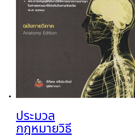
ประมวล
กฎหมายวิธี