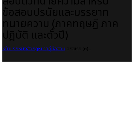
สอบตั๋วทนายความสำหรับ
ข้อสอบปรนัยและมรรยาท
ทนายความ (ภาคทฤษฎี ภาค
ปฏิบัติ และตั๋วปี)
หน้าแรก
หนังสือกฎหมาย
คู่มือสอบ
เอกซเรย์ (๓)...