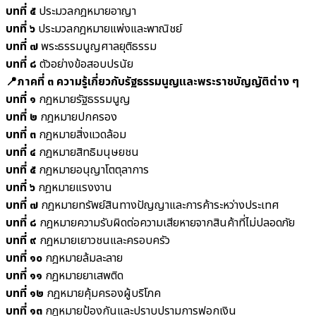
บทที่ ๕
ประมวลกฎหมายอาญา
บทที่ ๖
ประมวลกฎหมายแพ่งและพาณิชย์
บทที่ ๗
พระธรรมนูญศาลยุติธรรม
บทที่ ๘
ตัวอย่างข้อสอบปรนัย
📍ภาคที่ ๓ ความรู้เกี่ยวกับรัฐธรรมนูญและพระราชบัญญัติต่าง ๆ
บทที่ ๑
กฎหมายรัฐธรรมนูญ
บทที่ ๒
กฎหมายปกครอง
บทที่ ๓
กฎหมายสิ่งแวดล้อม
บทที่ ๔
กฎหมายสิทธิมนุษยชน
บทที่ ๕
กฎหมายอนุญาโตตุลาการ
บทที่ ๖
กฎหมายแรงงาน
บทที่ ๗
กฎหมายทรัพย์สินทางปัญญาและการค้าระหว่างประเทศ
บทที่ ๘
กฎหมายความรับผิดต่อความเสียหายจากสินค้าที่ไม่ปลอดภัย
บทที่ ๙
กฎหมายเยาวชนและครอบครัว
บทที่ ๑๐
กฎหมายล้มละลาย
บทที่ ๑๑
กฎหมายยาเสพติด
บทที่ ๑๒
กฎหมายคุ้มครองผู้บริโภค
บทที่ ๑๓
กฎหมายป้องกันและปราบปรามการฟอกเงิน