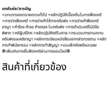
บทคัดย่อ/สารบัญ
⭐️บทบาทของทนายความทั่วไป ⭐️หลักปฏิบัติเบื้องต้นในการฟ้องคดี
⭐️การร่างฟ้องคดี ⭐️การร่างคำให้การคดีแพ่ง ⭐️การร่างคำฟ้องคดี
อาญา ⭐️คำร้อง คำขอ คำแถลง ในคดีแพ่ง ⭐️การดำเนินคดีไม่มีข้อ
พิพาท ⭐️คดีผู้บริโภค ⭐️หลักปฏิบัติคดีในศาล ⭐️กระบวนการถามความ
คดีแพ่งและคดีอาญา ⭐️หลักการเขียนหนังสือบอกกล่าวทวงถาม ⭐️หลัก
การทำพินัยกรรม ⭐️หลักการทำสัญญา ⭐️แบบฝึกหัดพร้อมเฉลย
🛑เพิ่มเติมการยื่นฟ้องคดีผ่านทางออนไลน์🛑
สินค้าที่เกี่ยวข้อง