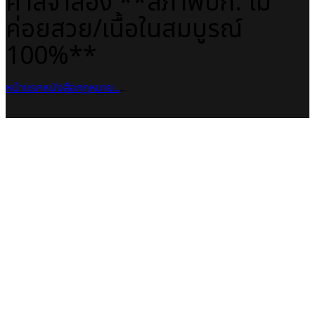
ศาลจำลอง **สภาพปก: ไม่
ค่อยสวย/เนื้อในสมบูรณ์
100%**
หน้าแรก
หนังสือกฎหมาย
...
...