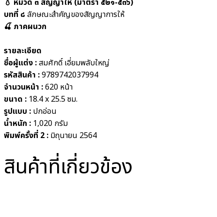
💧 หมวด ๓ สัญญาให้ (มาตรา ๕๒๑-๕๓๖)
บทที่ ๘
ลักษณะสำคัญของสัญญาการให้
🍒 ภาคผนวก
รายละเอียด
ชื่อผู้แต่ง
:
สมศักดิ์ เอี่ยมพลับใหญ่
รหัสสินค้า
:
9789742037994
จำนวนหน้า
:
620 หน้า
ขนาด
:
18.4 x 25.5 ซม.
รูปแบบ
:
ปกอ่อน
น้ำหนัก :
1,020 กรัม
พิมพ์ครั้งที่ 2
:
มิถุนายน 2564
สินค้าที่เกี่ยวข้อง