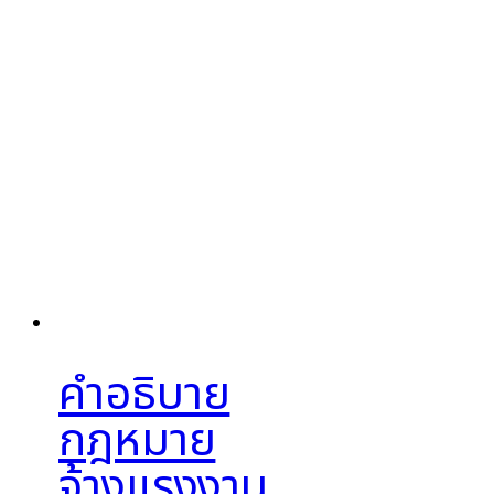
คำอธิบาย
กฎหมาย
จ้างแรงงาน