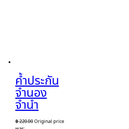
ค้ำประกัน
จำนอง
จำนำ
฿
220.00
Original price
was: