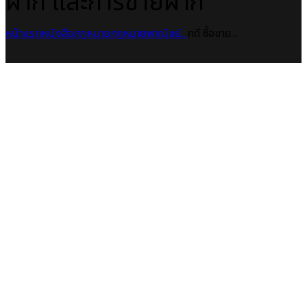
ฝาก และการขายฝาก
หน้าแรก
หนังสือกฎหมาย
กฎหมายพาณิชย์...
คดี ซื้อขาย...