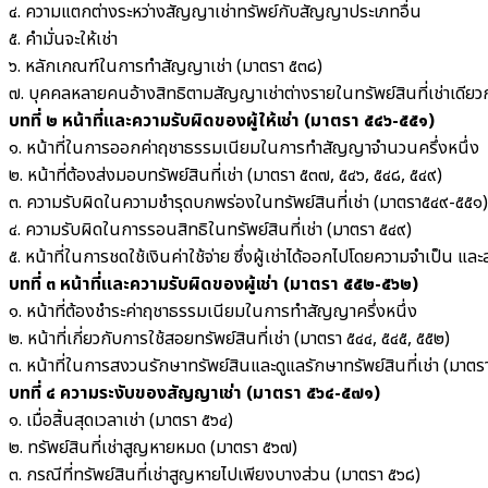
๔. ความแตกต่างระหว่างสัญญาเช่าทรัพย์กับสัญญาประเภทอื่น
๕. คำมั่นจะให้เช่า
๖. หลักเกณฑ์ในการทำสัญญาเช่า (มาตรา ๕๓๘)
๗. บุคคลหลายคนอ้างสิทธิตามสัญญาเช่าต่างรายในทรัพย์สินที่เช่าเดียว
บทที่ ๒ หน้าที่และความรับผิดของผู้ให้เช่า (มาตรา ๕๔๖-๕๕๑)
๑. หน้าที่ในการออกค่าฤชาธรรมเนียมในการทำสัญญาจำนวนครึ่งหนึ่ง
๒. หน้าที่ต้องส่งมอบทรัพย์สินที่เช่า (มาตรา ๕๓๗, ๕๔๖, ๕๔๘, ๕๔๙)
๓. ความรับผิดในความชำรุดบกพร่องในทรัพย์สินที่เช่า (มาตรา๕๔๙-๕๕๑)
๔. ความรับผิดในการรอนสิทธิในทรัพย์สินที่เช่า (มาตรา ๕๔๙)
๕. หน้าที่ในการชดใช้เงินค่าใช้จ่าย ซึ่งผู้เช่าได้ออกไปโดยความจำเป็น แล
บทที่ ๓ หน้าที่และความรับผิดของผู้เช่า (มาตรา ๕๕๒-๕๖๒)
๑. หน้าที่ต้องชำระค่าฤชาธรรมเนียมในการทำสัญญาครึ่งหนึ่ง
๒. หน้าที่เกี่ยวกับการใช้สอยทรัพย์สินที่เช่า (มาตรา ๕๔๔, ๕๔๕, ๕๕๒)
๓. หน้าที่ในการสงวนรักษาทรัพย์สินและดูแลรักษาทรัพย์สินที่เช่า (มาต
บทที่ ๔ ความระงับของสัญญาเช่า (มาตรา ๕๖๔-๕๗๑)
๑. เมื่อสิ้นสุดเวลาเช่า (มาตรา ๕๖๔)
๒. ทรัพย์สินที่เช่าสูญหายหมด (มาตรา ๕๖๗)
๓. กรณีที่ทรัพย์สินที่เช่าสูญหายไปเพียงบางส่วน (มาตรา ๕๖๘)