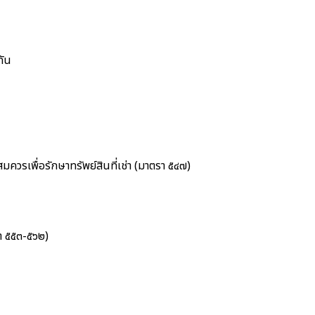
กัน
ะสมควรเพื่อรักษาทรัพย์สินที่เช่า (มาตรา ๕๔๗)
รา ๕๕๓-๕๖๒)