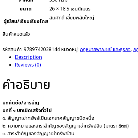
น้ำหนัก
550 กรัม
ขนาด
26 × 18.5 เซนติเมตร
สมศักดิ์ เอี่ยมพลับใหญ่
ผู้เขียน/เรียบเรียงโดย
สินค้าหมดแล้ว
รหัสสินค้า:
9789742038144
หมวดหมู่:
กฎหมายพาณิชย์ และธุรกิจ
,
ก
Description
Reviews (0)
คำอธิบาย
บทคัดย่อ/สารบัญ
บทที่ ๑ บทเบ็ดเสร็จทั่วไป
๑. สัญญาเช่าทรัพย์เป็นเอกเทศสัญญาชนิดหนึ่ง
๒. ความหมายและสาระสำคัญของสัญญาเช่าทรัพย์สิน (มาตรา ๕๓๗)
๓. สาระสำคัญของสัญญาเช่าทรัพย์สิน