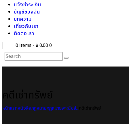
แจ้งชำระเงิน
บัญชีของฉัน
บทความ
เกี่ยวกับเรา
ติดต่อเรา
0 items
-
฿ 0.00
0
คดีเช่าทรัพย์
หน้าแรก
หนังสือกฎหมาย
กฎหมายพาณิชย์...
คดีเช่าทรัพย์