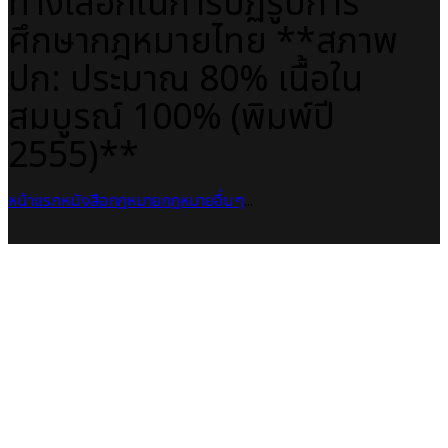
ทางเลือกในการปฏิรูปการ
ศึกษากฎหมายไทย **สภาพ
ปก: ประมาณ 80% เนื้อใน
สมบูรณ์ 100% (พิมพ์ปี
2555)**
หน้าแรก
หนังสือกฎหมาย
กฎหมายอื่นๆ
...