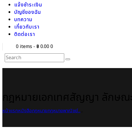
แจ้งชำระเงิน
บัญชีของฉัน
บทความ
เกี่ยวกับเรา
ติดต่อเรา
0 items
-
฿ 0.00
0
กฎหมายเอกเทศสัญญา ลักษณะต
หน้าแรก
หนังสือกฎหมาย
กฎหมายพาณิชย์...
...