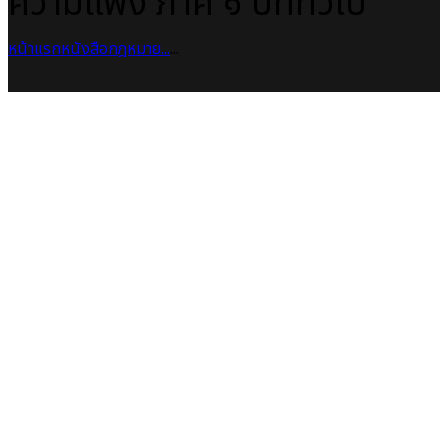
ความแพ่ง ภาค ๑ บททั่วไป
หน้าแรก
หนังสือกฎหมาย
...
...