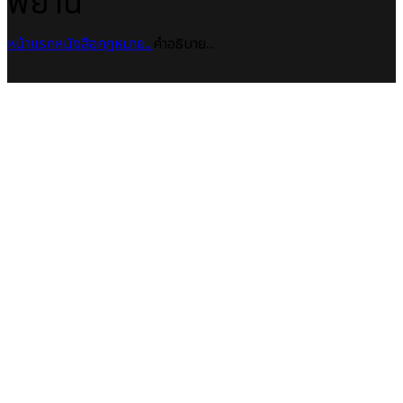
พยาน
หน้าแรก
หนังสือกฎหมาย
...
คำอธิบาย...