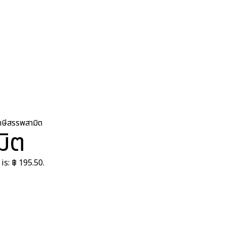
ษีสรรพสามิต
มิต
is: ฿ 195.50.