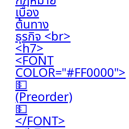
กฎหมาย
เบื้อง
ต้นทาง
ธุรกิจ <br>
<h7>
<FONT
COLOR="#FF0000">
💵
(Preorder)
💵
</FONT>