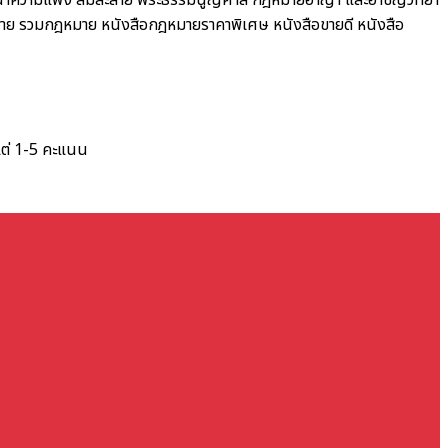
ณาความแพ่ง ล้มละลาย พระธรรมนูญศาล
กฎหมายอาญา และอาชญวิทยา
าย รวมกฎหมาย
หนังสือกฎหมายราคาพิเศษ
หนังสือขายดี
หนังสือ
แต่ 1-5 คะแนน