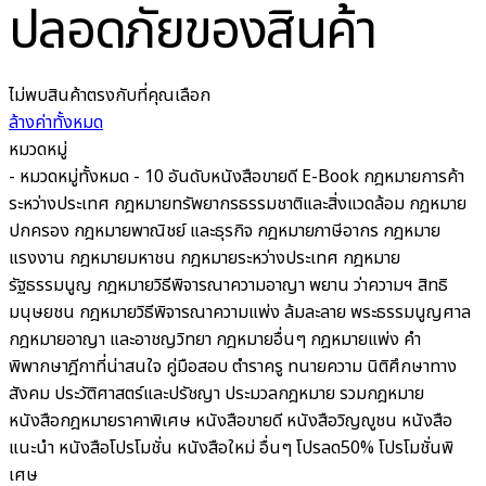
ปลอดภัยของสินค้า
ไม่พบสินค้าตรงกับที่คุณเลือก
ล้างค่าทั้งหมด
หมวดหมู่
- หมวดหมู่ทั้งหมด -
10 อันดับหนังสือขายดี
E-Book
กฎหมายการค้า
ระหว่างประเทศ
กฎหมายทรัพยากรธรรมชาติและสิ่งแวดล้อม
กฎหมาย
ปกครอง
กฎหมายพาณิชย์ และธุรกิจ
กฎหมายภาษีอากร กฎหมาย
แรงงาน
กฎหมายมหาชน
กฎหมายระหว่างประเทศ
กฎหมาย
รัฐธรรมนูญ
กฎหมายวิธีพิจารณาความอาญา พยาน ว่าความฯ สิทธิ
มนุษยชน
กฎหมายวิธีพิจารณาความแพ่ง ล้มละลาย พระธรรมนูญศาล
กฎหมายอาญา และอาชญวิทยา
กฎหมายอื่นๆ
กฎหมายแพ่ง
คำ
พิพากษาฎีกาที่น่าสนใจ
คู่มือสอบ
ตำราครู
ทนายความ
นิติศึกษาทาง
สังคม ประวัติศาสตร์และปรัชญา
ประมวลกฎหมาย รวมกฎหมาย
หนังสือกฎหมายราคาพิเศษ
หนังสือขายดี
หนังสือวิญญูชน
หนังสือ
แนะนำ
หนังสือโปรโมชั่น
หนังสือใหม่
อื่นๆ
โปรลด50%
โปรโมชั่นพิ
เศษ