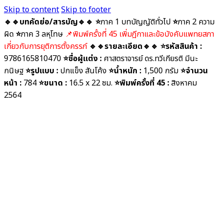
Skip to content
Skip to footer
🔹🔹บทคัดย่อ/สารบัญ🔹🔹
⭐️
ภาค 1 บทบัญญัติทั่วไป
⭐️
ภาค 2 ความ
ผิด
⭐️
ภาค 3 ลหุโทษ
📌พิมพ์ครั้งที่ 45 เพิ่มฎีกาและข้อบังคับแพทยสภา
เกี่ยวกับการยุติการตั้งครรภ์
🔹🔹รายละเอียด🔹🔹
⭐️รหัสสินค้า :
9786165810470
⭐️ชื่อผู้แต่ง :
ศาสตราจารย์ ดร.ทวีเกียรติ มีนะ
กนิษฐ
⭐️รูปแบบ :
ปกแข็ง สันโค้ง
⭐️น้ำหนัก :
1,500 กรัม
⭐️จำนวน
หน้า :
784
⭐️ขนาด :
16.5 x 22 ซม.
⭐️พิมพ์ครั้งที่
45 :
สิงหาคม
2564