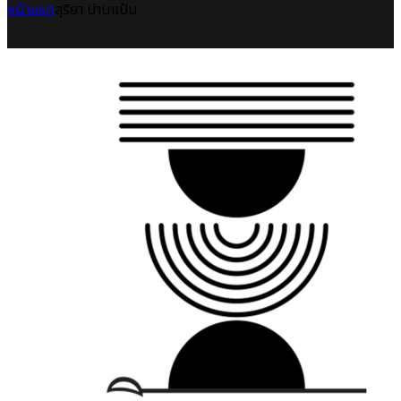
หน้าแรก
สุริยา ปานแป้น