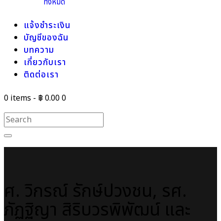
ทั้งหมด
แจ้งชำระเงิน
บัญชีของฉัน
บทความ
เกี่ยวกับเรา
ติดต่อเรา
0 items
-
฿ 0.00
0
ศ. วิกรณ์ รักษ์ปวงชน, รศ.
ภัฏฐิญา สิริบวรพิพัฒน์ และ