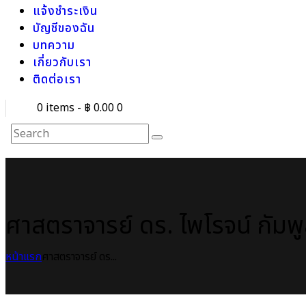
แจ้งชำระเงิน
บัญชีของฉัน
บทความ
เกี่ยวกับเรา
ติดต่อเรา
0 items
-
฿ 0.00
0
ศาสตราจารย์ ดร. ไพโรจน์ กัมพูส
หน้าแรก
ศาสตราจารย์ ดร...