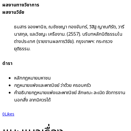
ผลงานทางวิชาการ
ผลงานวิจัย
ธนสาร จองพานิช, ณชัชชญา ทองจันทร์, วิสิฐ ญาณภิรัต, วารี
นาสกุล, และวิชญะ เครืองาม. (2557). บริบทหลักนิติธรรมใน
ต่างประเทศ (รายงานผลการวิจัย). กรุงเทพฯ: กระทรวง
ยุติธรรม.
ตำรา
หลักกฎหมายมหาชน
กฎหมายแพ่งและพาณิชย์ ว่าด้วย ครอบครัว
คำอธิบายกฎหมายแพ่งและพาณิชย์ ลักษณะ ละเมิด จัดการงาน
นอกสั่ง ลาภมิควรได้
0
Likes