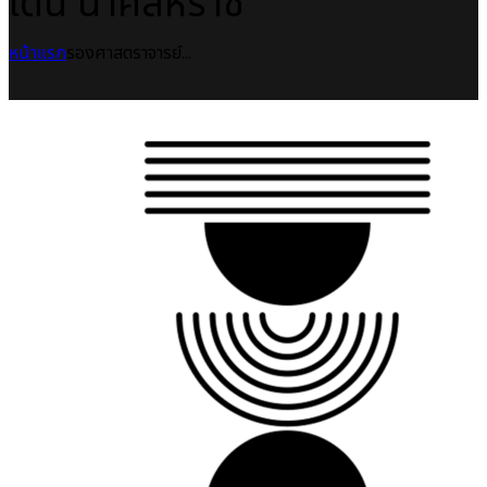
เด่น นาคสีหราช
หน้าแรก
รองศาสตราจารย์...