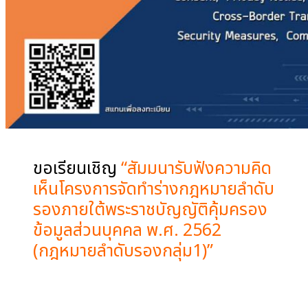
ขอเรียนเชิญ
“สัมมนารับฟังความคิด
เห็นโครงการจัดทำร่างกฎหมายลำดับ
รองภายใต้พระราชบัญญัติคุ้มครอง
ข้อมูลส่วนบุคคล พ.ศ. 2562
(กฎหมายลำดับรองกลุ่ม1)”