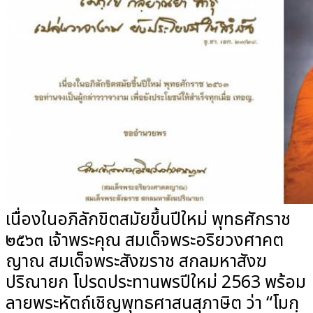
เนื่องในอภิลักขิตสมัยขึ้นปีใหม่ พุทธศักราช
๒๕๖๓ เจ้าพระคุณ สมเด็จพระอริยวงศาคต
ญาณ สมเด็จพระสังฆราช สกลมหาสังฆ
ปริณายก โปรดประทานพรปีใหม่ 2563 พร้อม
ลายพระหัตถ์เชิญพุทธศาสนสุภาษิต ว่า “โมกฺ