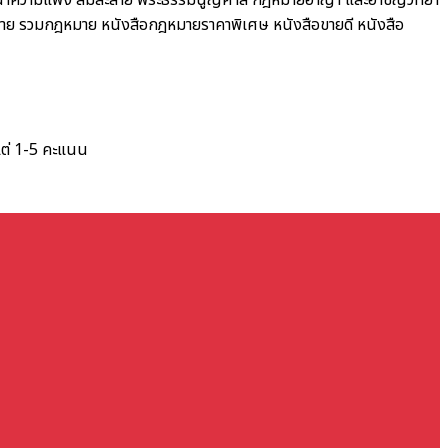
ณาความแพ่ง ล้มละลาย พระธรรมนูญศาล
กฎหมายอาญา และอาชญวิทยา
าย รวมกฎหมาย
หนังสือกฎหมายราคาพิเศษ
หนังสือขายดี
หนังสือ
แต่ 1-5 คะแนน