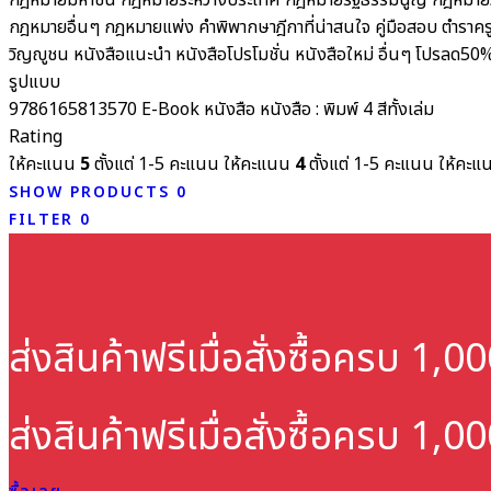
กฎหมายมหาชน
กฎหมายระหว่างประเทศ
กฎหมายรัฐธรรมนูญ
กฎหมายว
กฎหมายอื่นๆ
กฎหมายแพ่ง
คำพิพากษาฎีกาที่น่าสนใจ
คู่มือสอบ
ตำราคร
วิญญูชน
หนังสือแนะนำ
หนังสือโปรโมชั่น
หนังสือใหม่
อื่นๆ
โปรลด50
รูปแบบ
9786165813570
E-Book
หนังสือ
หนังสือ : พิมพ์ 4 สีทั้งเล่ม
Rating
ให้คะแนน
5
ตั้งแต่ 1-5 คะแนน
ให้คะแนน
4
ตั้งแต่ 1-5 คะแนน
ให้คะ
SHOW PRODUCTS
0
FILTER
0
ส่งสินค้าฟรี
เมื่อสั่งซื้อครบ 1,
ส่งสินค้าฟรี
เมื่อสั่งซื้อครบ 1,